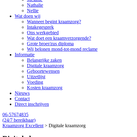
Nathalie
Nellie
Wat doen wij
Wanneer begint kraamzorg?
Intakegesprek
Ons werkgebied
Wat doet een kraamverzorgende?
Grote broer/zus diploma
Wij belonen mond-tot-mond reclame
Informatie
Belangrijke zaken
Digitale kraamzorg
Geboortewensen
Uitzetlijst
Voeding
Kosten kraamzorg
Nieuws
Contact
Direct inschrijven
06-57674835
(24/7 bereikbaar)
Kraamzorg Excellent
>
Digitale kraamzorg