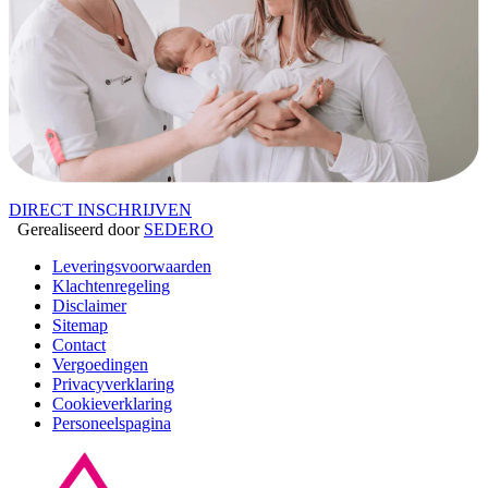
DIRECT INSCHRIJVEN
Gerealiseerd door
SEDERO
Leveringsvoorwaarden
Klachtenregeling
Disclaimer
Sitemap
Contact
Vergoedingen
Privacyverklaring
Cookieverklaring
Personeelspagina