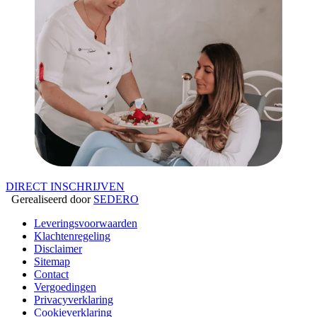
DIRECT INSCHRIJVEN
Gerealiseerd door
SEDERO
Leveringsvoorwaarden
Klachtenregeling
Disclaimer
Sitemap
Contact
Vergoedingen
Privacyverklaring
Cookieverklaring