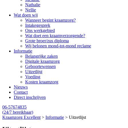
Nathalie
Nellie
Wat doen wij
Wanneer begint kraamzorg?
Intakegesprek
Ons werkgebied
Wat doet een kraamverzorgende?
Grote broer/zus diploma
Wij belonen mond-tot-mond reclame
Informatie
Belangrijke zaken
Digitale kraamzorg
Geboortewensen
Uitzetlijst
Voeding
Kosten kraamzorg
Nieuws
Contact
Direct inschrijven
06-57674835
(24/7 bereikbaar)
Kraamzorg Excellent
>
Informatie
>
Uitzetlijst