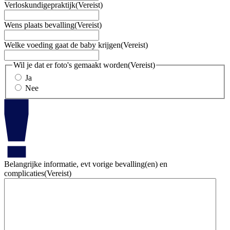
dash
Verloskundigepraktijk
(Vereist)
MM
dash
Wens plaats bevalling
(Vereist)
JJJJ
Welke voeding gaat de baby krijgen
(Vereist)
Wil je dat er foto's gemaakt worden
(Vereist)
Ja
Nee
Belangrijke informatie, evt vorige bevalling(en) en
complicaties
(Vereist)