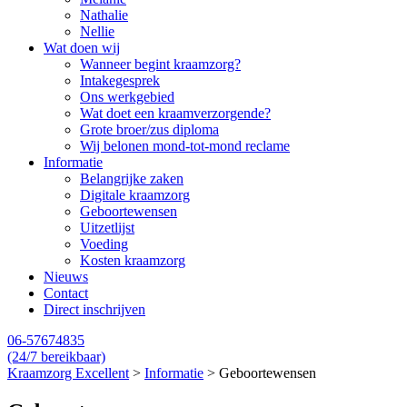
Nathalie
Nellie
Wat doen wij
Wanneer begint kraamzorg?
Intakegesprek
Ons werkgebied
Wat doet een kraamverzorgende?
Grote broer/zus diploma
Wij belonen mond-tot-mond reclame
Informatie
Belangrijke zaken
Digitale kraamzorg
Geboortewensen
Uitzetlijst
Voeding
Kosten kraamzorg
Nieuws
Contact
Direct inschrijven
06-57674835
(24/7 bereikbaar)
Kraamzorg Excellent
>
Informatie
>
Geboortewensen