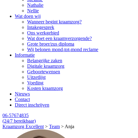
Nathalie
Nellie
Wat doen wij
Wanneer begint kraamzorg?
Intakegesprek
Ons werkgebied
Wat doet een kraamverzorgende?
Grote broer/zus diploma
Wij belonen mond-tot-mond reclame
Informatie
Belangrijke zaken
Digitale kraamzorg
Geboortewensen
Uitzetlijst
Voeding
Kosten kraamzorg
Nieuws
Contact
Direct inschrijven
06-57674835
(24/7 bereikbaar)
Kraamzorg Excellent
>
Team
>
Anja