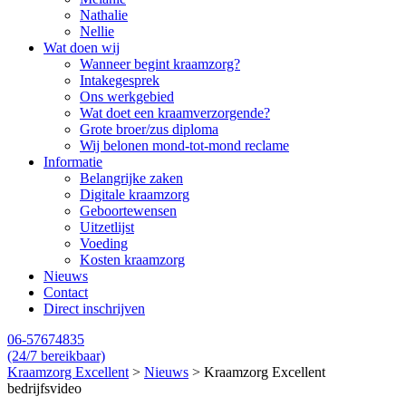
Nathalie
Nellie
Wat doen wij
Wanneer begint kraamzorg?
Intakegesprek
Ons werkgebied
Wat doet een kraamverzorgende?
Grote broer/zus diploma
Wij belonen mond-tot-mond reclame
Informatie
Belangrijke zaken
Digitale kraamzorg
Geboortewensen
Uitzetlijst
Voeding
Kosten kraamzorg
Nieuws
Contact
Direct inschrijven
06-57674835
(24/7 bereikbaar)
Kraamzorg Excellent
>
Nieuws
>
Kraamzorg Excellent
bedrijfsvideo