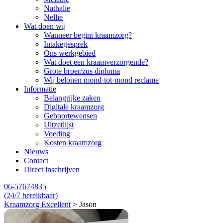
Nathalie
Nellie
Wat doen wij
Wanneer begint kraamzorg?
Intakegesprek
Ons werkgebied
Wat doet een kraamverzorgende?
Grote broer/zus diploma
Wij belonen mond-tot-mond reclame
Informatie
Belangrijke zaken
Digitale kraamzorg
Geboortewensen
Uitzetlijst
Voeding
Kosten kraamzorg
Nieuws
Contact
Direct inschrijven
06-57674835
(24/7 bereikbaar)
Kraamzorg Excellent
>
Jason