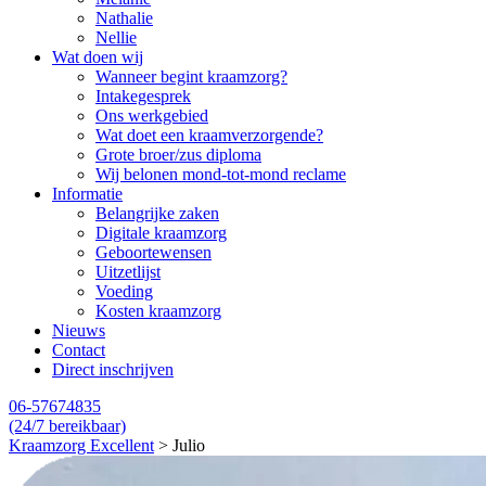
Nathalie
Nellie
Wat doen wij
Wanneer begint kraamzorg?
Intakegesprek
Ons werkgebied
Wat doet een kraamverzorgende?
Grote broer/zus diploma
Wij belonen mond-tot-mond reclame
Informatie
Belangrijke zaken
Digitale kraamzorg
Geboortewensen
Uitzetlijst
Voeding
Kosten kraamzorg
Nieuws
Contact
Direct inschrijven
06-57674835
(24/7 bereikbaar)
Kraamzorg Excellent
>
Julio