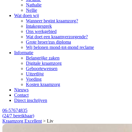
Nathalie
Nellie
Wat doen wij
Wanneer begint kraamzorg?
Intakegesprek
Ons werkgebied
Wat doet een kraamverzorgende?
Grote broer/zus diploma
Wij belonen mond-tot-mond reclame
Informatie
Belangrijke zaken
Digitale kraamzorg
Geboortewensen
Uitzetlijst
Voeding
Kosten kraamzorg
Nieuws
Contact
Direct inschrijven
06-57674835
(24/7 bereikbaar)
Kraamzorg Excellent
>
Liv