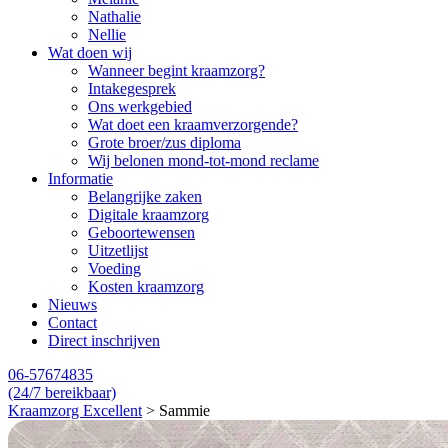
Nathalie
Nellie
Wat doen wij
Wanneer begint kraamzorg?
Intakegesprek
Ons werkgebied
Wat doet een kraamverzorgende?
Grote broer/zus diploma
Wij belonen mond-tot-mond reclame
Informatie
Belangrijke zaken
Digitale kraamzorg
Geboortewensen
Uitzetlijst
Voeding
Kosten kraamzorg
Nieuws
Contact
Direct inschrijven
06-57674835
(24/7 bereikbaar)
Kraamzorg Excellent
>
Sammie